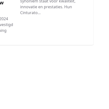
synoniem staat voor kwaliteit,
Uw
innovatie en prestaties. Hun
Cinturato...
 2024
evestigd
ming