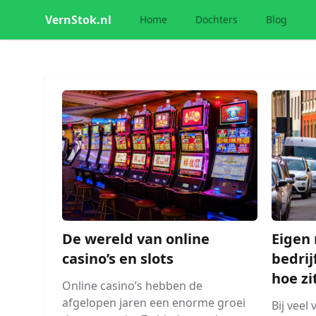
VernStok.nl
Home
Dochters
Blog
De wereld van online
Eigen 
casino’s en slots
bedrij
hoe zi
Online casino’s hebben de
afgelopen jaren een enorme groei
Bij veel